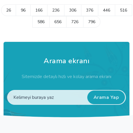
26
96
166
236
306
376
446
516
586
656
726
796
Arama ekranı
Sitemizde detaylı hızlı ve kolay arama ekranı
Arama Yap