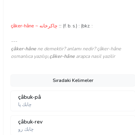
çâker-hâne ~ چاكرخانه
::: (f. b. s.) : (bkz. :
---
çâker-hâne
ne demektir? anlamı nedir? çâker-hâne
osmanlıca yazılışı,
çâker-hâne
arapca nasil yazilir
Sıradaki Kelimeler
çâbuk-pâ
چابك پا
çâbuk-rev
چابك رو