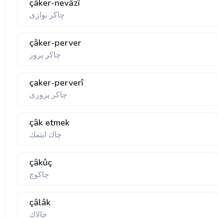
çâker-nevâzî
چاكر نوازی
çâker-perver
چاكر پرور
çaker-perverî
چاكر پروری
çâk etmek
چاك ايتمك
çâkûç
چاكوچ
çâlâk
چالاك