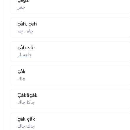
çağz
چغز
çâh, çeh
چاه ، چه
çâh-sâr
چاهسار
çâk
چاك
Çâkâçâk
چاكا چاك
çâk çâk
چاك چاك