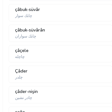
çâbuk-süvâr
چابك سوار
çâbuk-süvârân
چابك سواران
çâçele
چاچله
Çâder
چلدر
çâder-nişin
چادر نشين