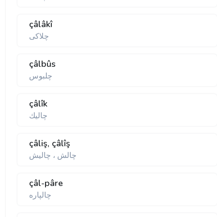
çâlâkî
چلاكی
çâlbûs
چلبوس
çâlîk
چاليك
çâliş, çâlîş
چالش ، چاليش
çâl-pâre
چالپاره