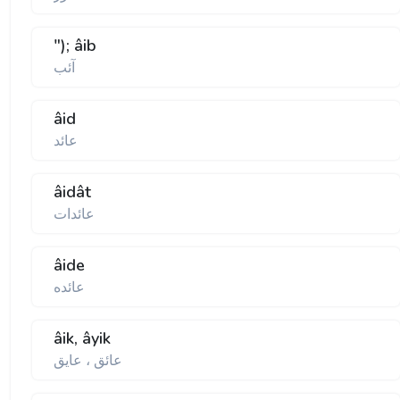
"); âib
آئب
âid
عائد
âidât
عائدات
âide
عائده
âik, âyik
عائق ، عايق