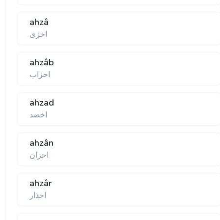
ahzâ
اخزى
ahzâb
احزاب
ahzad
اخضد
ahzân
احزان
ahzâr
احذار