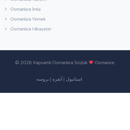
Osmanlıca İmla
Osmanlıca Yemek
Osmanlıca Hikayeler
©
2026 Kapsamlı Osmanlıca Sözlük
Osmanice
.
بروسه
|
آنقره
|
استانبول