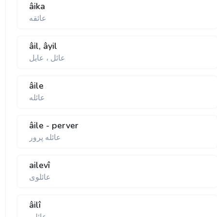
âika
عائقه
âil, âyil
عائل ، عايل
âile
عائله
âile - perver
عائله پرور
ailevî
عائلوى
âilî