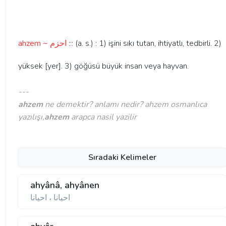
ahzem ~ احزم
::: (a. s.) : 1) işini sıkı tutan, ihtiyatlı, tedbirli. 2)
yüksek [yer]. 3) göğüsü büyük insan veya hayvan.
---
ahzem
ne demektir? anlamı nedir? ahzem osmanlıca
yazılışı,
ahzem
arapca nasil yazilir
Sıradaki Kelimeler
ahyânâ, ahyânen
احيانا ، احيانا