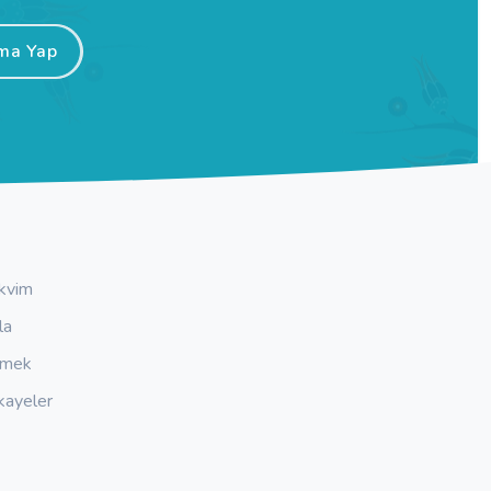
ma Yap
kvim
la
emek
kayeler