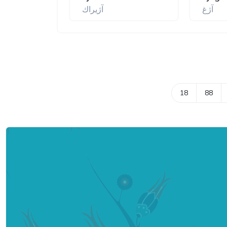
آژغ
آژيراك
18
88