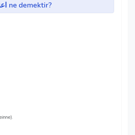
ainne ~ اعنه ne demektir?
: einne).