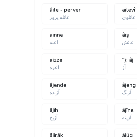
âile - perver
ailevî
عائلوى
عائله پرور
ainne
âiş
عائش
اعنه
aizze
"); âj
آژ
اعزه
âjende
âjeng
آژنگ
آژنده
âjîh
âjîne
آژينه
آژيخ
âjirâk
âjüg