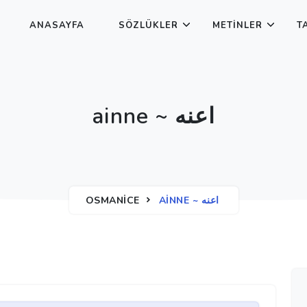
ANASAYFA
SÖZLÜKLER
METINLER
T
ainne ~ اعنه
OSMANICE
AINNE ~ اعنه