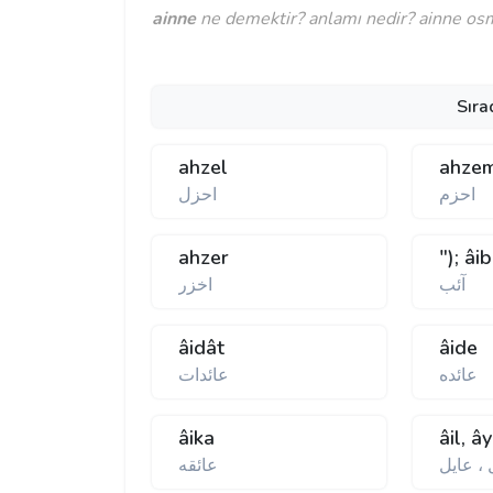
ainne
ne demektir? anlamı nedir? ainne osma
Sıra
ahzel
ahze
احزم
احزل
ahzer
"); âib
آئب
اخزر
âidât
âide
عائده
عائدات
âika
âil, ây
 ، عايل
عائقه