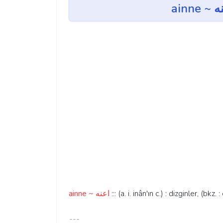
ainne ~ اعنه
::: (a. i. inân'ın c.) : dizginler, (bkz. 
---