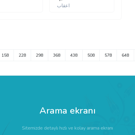
اعقاب
158
228
298
368
438
508
578
648
Arama ekranı
Sitemizde detaylı hızlı ve kolay arama ekranı