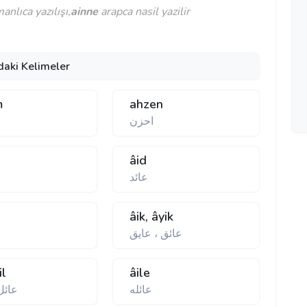
nlıca yazılışı,
ainne
arapca nasil yazilir
daki Kelimeler
m
ahzen
احزن
âid
عائد
âik, âyik
عائق ، عايق
il
âile
عائله
عائل