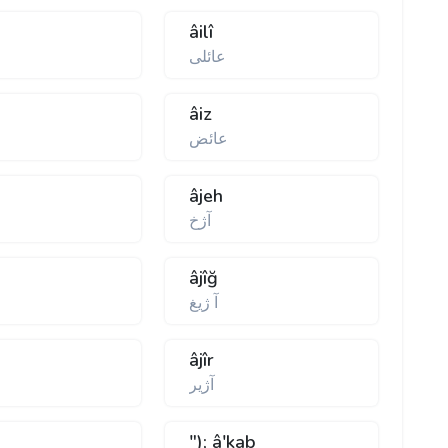
âilî
عائلى
âiz
عائض
âjeh
آژخ
âjîğ
آ ژيغ
âjîr
آژير
"); â'kab