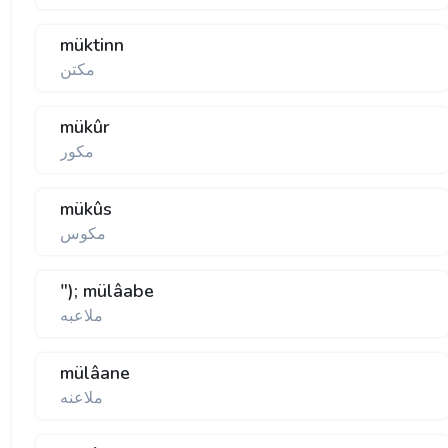
müktinn
مكتن
mükûr
مكور
mükûs
مكوس
"); mülâabe
ملاعبه
mülâane
ملاعنه