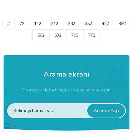
2
72
142
212
282
352
422
492
562
632
702
772
Arama ekranı
Sitemizde detaylı hızlı ve kolay arama ekranı
Arama Yap