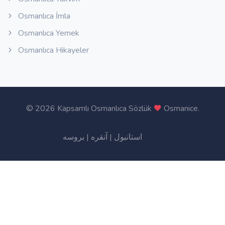
Osmanlıca İmla
Osmanlıca Yemek
Osmanlıca Hikayeler
©
2026 Kapsamlı Osmanlıca Sözlük
Osmanice
.
بروسه
|
آنقره
|
استانبول