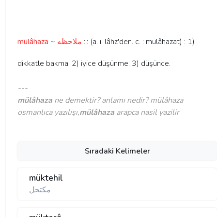
mülâhaza ~ ملاحظه
::: (a. i. lâhz'den. c. : mülâhazat) : 1)
dikkatle bakma. 2) iyice düşünme. 3) düşünce.
---
mülâhaza
ne demektir? anlamı nedir? mülâhaza
osmanlıca yazılışı,
mülâhaza
arapca nasil yazilir
Sıradaki Kelimeler
müktehil
مكتحل