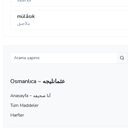
ملاصقه
mülâsık
ملاصق
Osmanlıca ~ عثمانليجه
Anasayfa ~ آنا صحيفه
Tüm Maddeler
Harfler