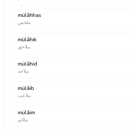
mülâhhas
ملخص
mülâhık
ملاحق
mülâhid
ملاحد
mülâib
ملاعب
mülâim
ملائم