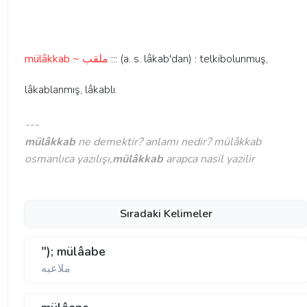
mülâkkab ~ ملقب
::: (a. s. lâkab'dan) : telkibolunmuş,
lâkablanmış, lâkablı.
---
mülâkkab
ne demektir? anlamı nedir? mülâkkab
osmanlıca yazılışı,
mülâkkab
arapca nasil yazilir
Sıradaki Kelimeler
"); mülâabe
ملاعبه