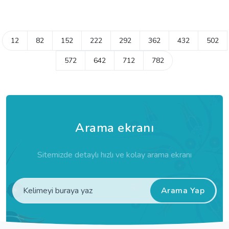
12
82
152
222
292
362
432
502
572
642
712
782
Arama ekranı
Sitemizde detaylı hızlı ve kolay arama ekranı
Arama Yap