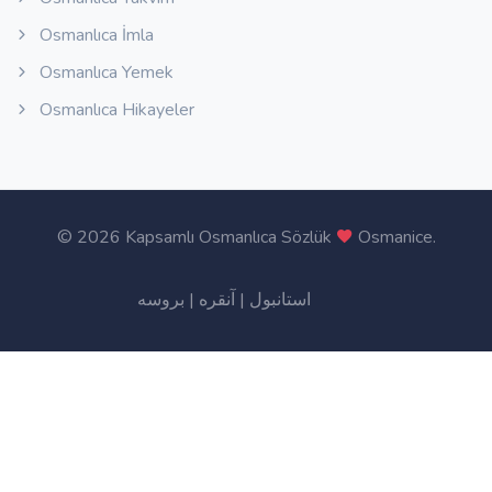
Osmanlıca İmla
Osmanlıca Yemek
Osmanlıca Hikayeler
©
2026 Kapsamlı Osmanlıca Sözlük
Osmanice
.
بروسه
|
آنقره
|
استانبول