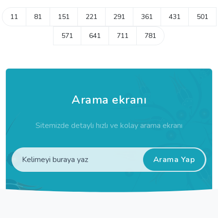
11
81
151
221
291
361
431
501
571
641
711
781
Arama ekranı
Sitemizde detaylı hızlı ve kolay arama ekranı
Arama Yap