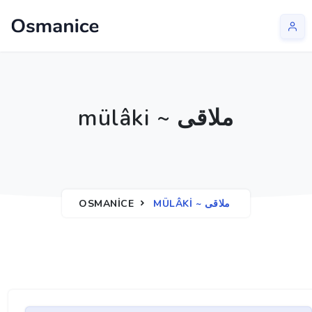
mülâki ~ ملاقی
OSMANICE
MÜLÂKI ~ ملاقی