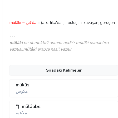
mülâki ~ ملاقی
::: (a. s. lika'dan) : buluşan, kavuşan; görüşen.
---
mülâki
ne demektir? anlamı nedir? mülâki osmanlıca
yazılışı,
mülâki
arapca nasil yazilir
Sıradaki Kelimeler
mükûs
مكوس
"); mülâabe
ملاعبه