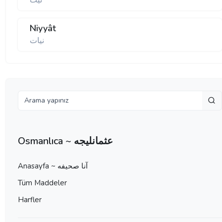
نيت
Niyyât
نيات
Osmanlıca ~ عثمانليجه
Anasayfa ~ آنا صحيفه
Tüm Maddeler
Harfler