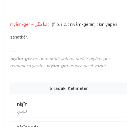
niyâm-ger ~ نيامگر
::: (f. b. i. c. : niyâm-gerân) : kın yapan
sanatkâr.
---
niyâm-ger
ne demektir? anlamı nedir? niyâm-ger
osmanlıca yazılışı,
niyâm-ger
arapca nasil yazilir
Sıradaki Kelimeler
nişîn
نشين