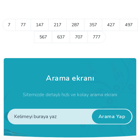
7
77
147
217
287
357
427
497
567
637
707
777
Arama ekranı
Sitemizde detaylı hızlı ve kolay arama ekranı
Arama Yap