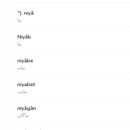
"); niyâ
نيا
Niyâb
نيا
niyâbe
نيابه
niyabet
نيابت
niyâgân
نياگان