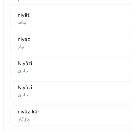
niyât
نياط
niyaz
نياز
Niyâzî
نيازی
Niyâzî
نياری
niyâz-kâr
نيازکار