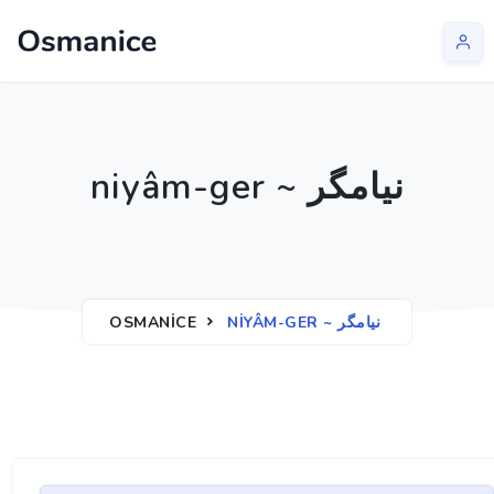
niyâm-ger ~ نيامگر
OSMANICE
NIYÂM-GER ~ نيامگر