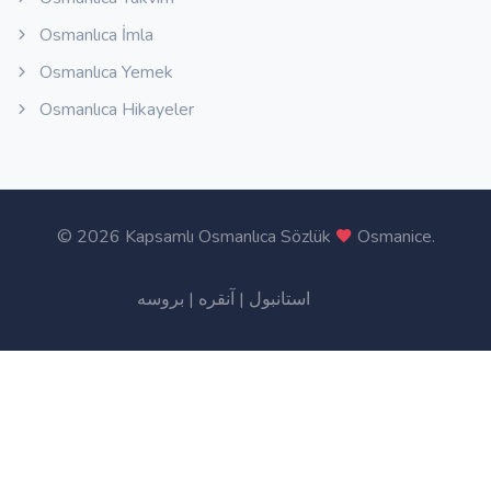
Osmanlıca İmla
Osmanlıca Yemek
Osmanlıca Hikayeler
©
2026 Kapsamlı Osmanlıca Sözlük
Osmanice
.
بروسه
|
آنقره
|
استانبول