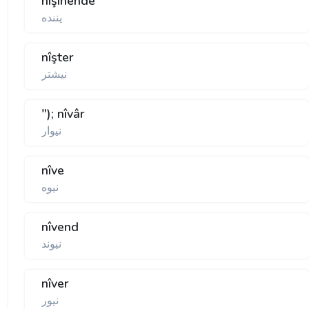
nişînende
يننده
nîşter
نيشتر
"); nîvâr
نيوار
nîve
نيوه
nîvend
نيوند
nîver
نيور