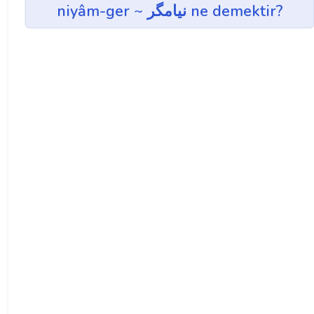
niyâm-ger ~ نيامگر ne demektir?