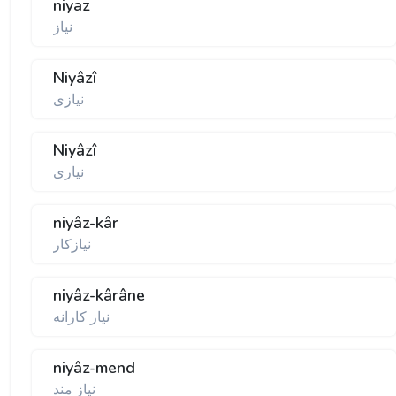
niyaz
نياز
Niyâzî
نيازی
Niyâzî
نياری
niyâz-kâr
نيازکار
niyâz-kârâne
نياز کارانه
niyâz-mend
نياز مند