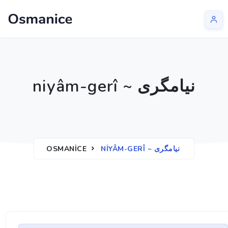
niyâm-gerî ~ نيامگری
OSMANICE
NIYÂM-GERÎ ~ نيامگری