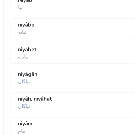
Niyâb
نيا
niyâbe
نيابه
niyabet
نيابت
niyâgân
نياگان
niyâh, niyâhat
نياگان
niyâm
نيام