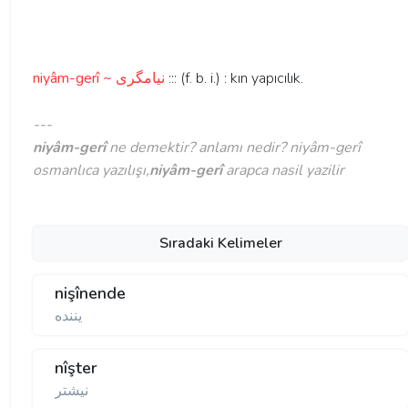
niyâm-gerî ~ نيامگری
::: (f. b. i.) : kın yapıcılık.
---
niyâm-gerî
ne demektir? anlamı nedir? niyâm-gerî
osmanlıca yazılışı,
niyâm-gerî
arapca nasil yazilir
Sıradaki Kelimeler
nişînende
يننده
nîşter
نيشتر