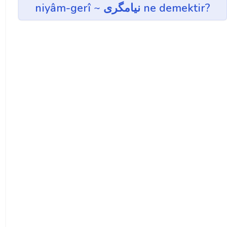
niyâm-gerî ~ نيامگری ne demektir?