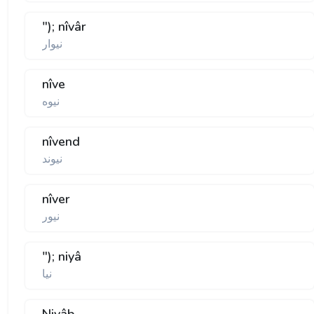
"); nîvâr
نيوار
nîve
نيوه
nîvend
نيوند
nîver
نيور
"); niyâ
نيا