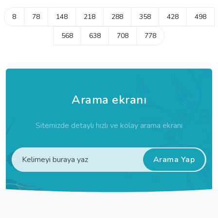
8
78
148
218
288
358
428
498
568
638
708
778
Arama ekranı
Sitemizde detaylı hızlı ve kolay arama ekranı
Arama Yap