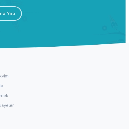
ma Yap
kvim
la
emek
kayeler