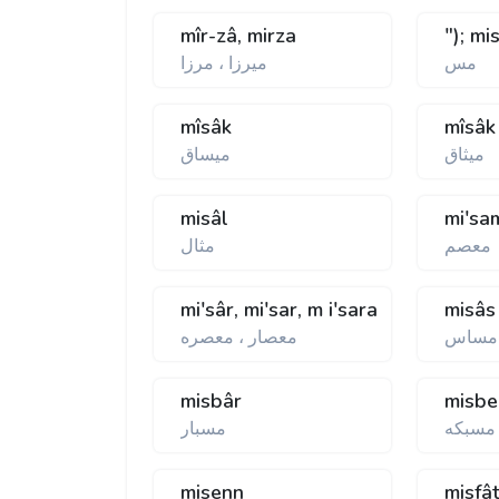
mîr-zâ, mirza
"); mi
مس
ميرزا ، مرزا
mîsâk
mîsâk
ميثاق
ميساق
misâl
mi'sa
معصم
مثال
mi'sâr, mi'sar, m i'sara
misâs
مساس
معصار ، معصره
misbâr
misbe
مسبكه
مسبار
misenn
misfâ