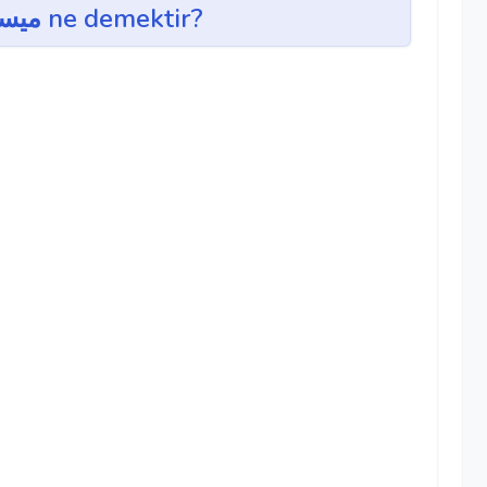
mîsâk ~ ميساق ne demektir?