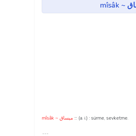
mîsâk ~ ميساق
::: (a. i.) : sürme, sevketme.
---