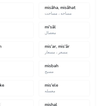
s
misâha, misâhat
مساحه ، مساحت
mi'sâl
معصال
m
mis'ar, mis'âr
مسعر ، مسعار
misbah
مسبح
ke
mis'ele
معسله
t
mishal