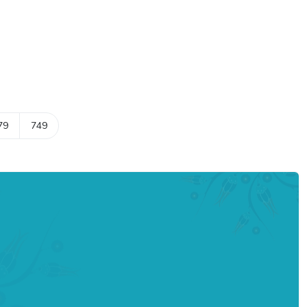
79
749