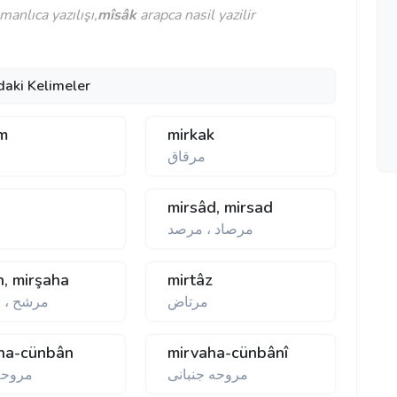
anlıca yazılışı,
mîsâk
arapca nasil yazilir
daki Kelimeler
m
mirkak
مرقاق
mirsâd, mirsad
مرصاد ، مرصد
h, mirşaha
mirtâz
مرتاض
مرشح ، 
ha-cünbân
mirvaha-cünbânî
مروحه جنبانی
مروحه