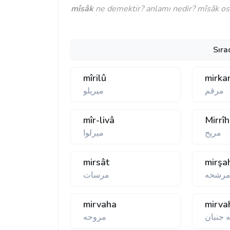
mîsâk
ne demektir? anlamı nedir? mîsâk osm
Sıra
mîrilû
mirka
مرقم
ميريلو
mîr-livâ
Mirrîh
مريح
ميرلوا
mirsât
mirşa
مرشحه
مرسات
mirvaha
mirva
 جنبان
مروحه