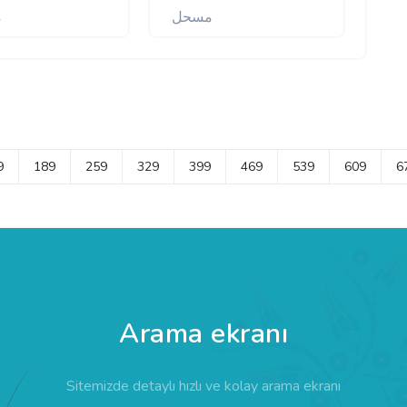
مسحل
م
9
189
259
329
399
469
539
609
6
Arama ekranı
Sitemizde detaylı hızlı ve kolay arama ekranı