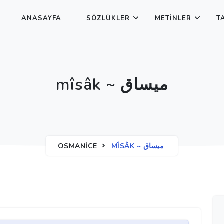
ANASAYFA
SÖZLÜKLER
METINLER
T
mîsâk ~ ميساق
OSMANICE
MÎSÂK ~ ميساق