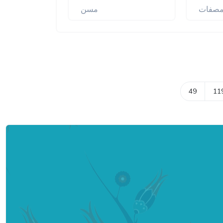
صفات
مسن
49
11