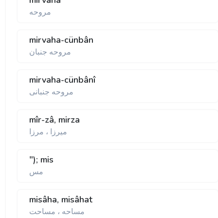
mirvaha
مروحه
mirvaha-cünbân
مروحه جنبان
mirvaha-cünbânî
مروحه جنبانی
mîr-zâ, mirza
ميرزا ، مرزا
"); mis
مس
misâha, misâhat
مساحه ، مساحت