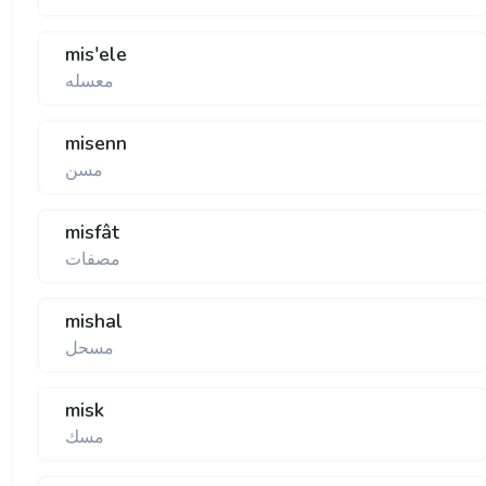
mis'ele
معسله
misenn
مسن
misfât
مصفات
mishal
مسحل
misk
مسك