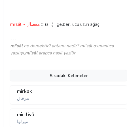
mi'sâl ~ معصال
::: (a. i.) : gelberi, ucu uzun ağaç.
---
mi'sâl
ne demektir? anlamı nedir? mi'sâl osmanlıca
yazılışı,
mi'sâl
arapca nasil yazilir
Sıradaki Kelimeler
mirkak
مرقاق
mîr-livâ
ميرلوا