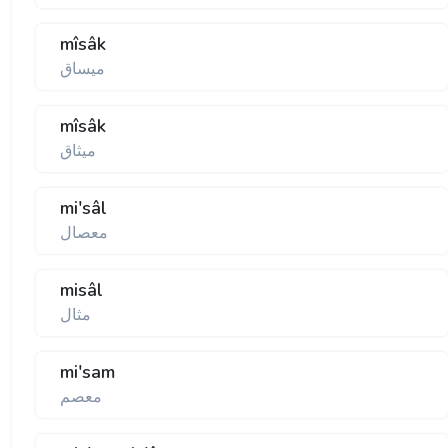
mîsâk
ميساق
mîsâk
ميثاق
mi'sâl
معصال
misâl
مثال
mi'sam
معصم