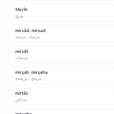
Mirrîh
مريح
mirsâd, mirsad
مرصاد ، مرصد
mirsât
مرسات
mirşah, mirşaha
مرشح ، مرشحه
mirtâz
مرتاض