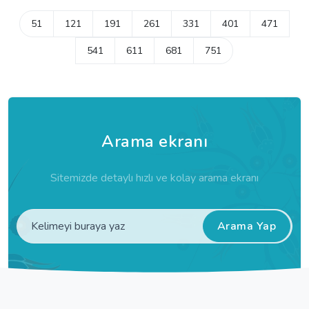
51
121
191
261
331
401
471
541
611
681
751
Arama ekranı
Sitemizde detaylı hızlı ve kolay arama ekranı
Arama Yap