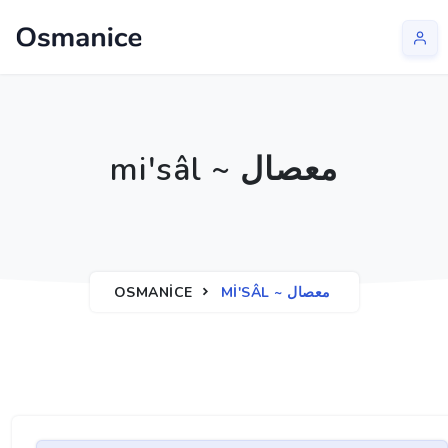
mi'sâl ~ معصال
OSMANICE
MI'SÂL ~ معصال