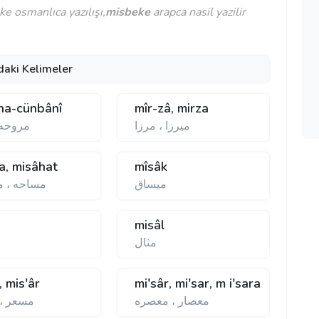
e osmanlıca yazılışı,
misbeke
arapca nasil yazilir
daki Kelimeler
ha-cünbânî
mîr-zâ, mirza
ميرزا ، مرزا
مروحه 
a, misâhat
mîsâk
ميساق
مساحه ، 
misâl
مثال
, mis'âr
mi'sâr, mi'sar, m i'sara
معصار ، معصره
مسعر ،