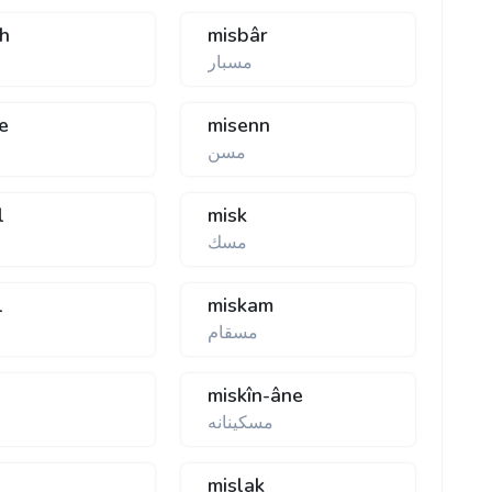
h
misbâr
مسبار
le
misenn
مسن
l
misk
مسك
l
miskam
مسقام
n
miskîn-âne
مسكينانه
م
y
mislak