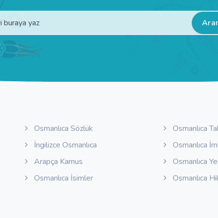
Ara
Osmanlıca Sözlük
Osmanlıca Ta
İngilizce Osmanlıca
Osmanlıca İm
Arapça Kamus
Osmanlıca Y
Osmanlıca İsimler
Osmanlıca Hi