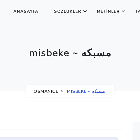
ANASAYFA
SÖZLÜKLER
METINLER
T
misbeke ~ مسبكه
OSMANICE
MISBEKE ~ مسبكه