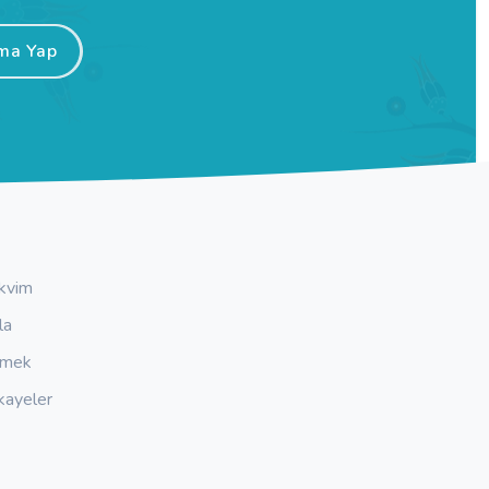
ma Yap
kvim
la
emek
kayeler