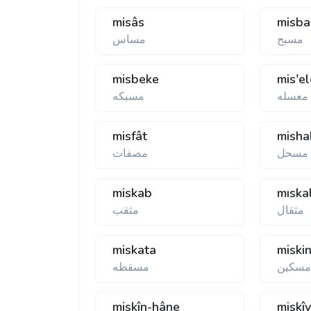
misâs
misba
مسبح
مساس
misbeke
mis'e
معسله
مسبكه
misfât
misha
مسحل
مصفات
miskab
mıska
مثقال
مثقب
miskata
miski
سكين
مسقطه
miskîn-hâne
miskî