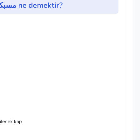
misbeke ~ مسبكه ne demektir?
ökülecek kap.