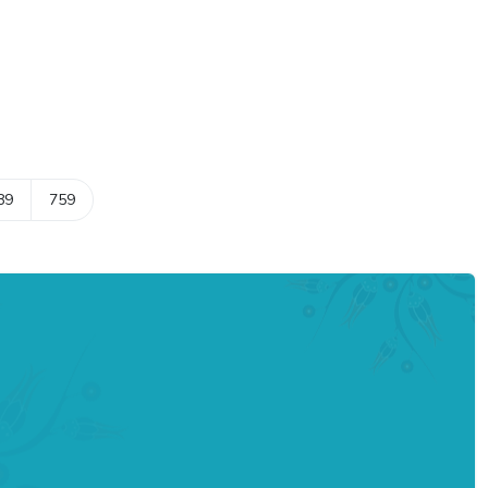
89
759