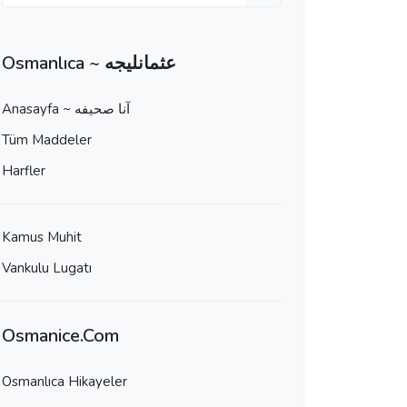
Osmanlıca ~ عثمانليجه
Anasayfa ~ آنا صحيفه
Tüm Maddeler
Harfler
Kamus Muhit
Vankulu Lugatı
Osmanice.Com
Osmanlıca Hikayeler