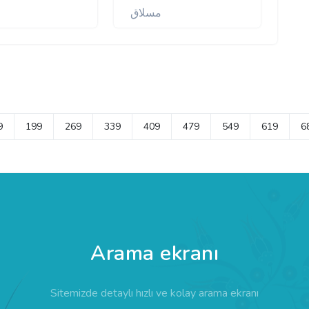
مسلاق
9
199
269
339
409
479
549
619
6
Arama ekranı
Sitemizde detaylı hızlı ve kolay arama ekranı