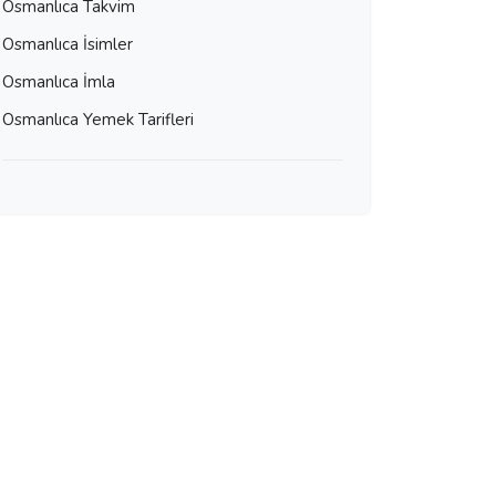
Osmanlıca Takvim
Osmanlıca İsimler
Osmanlıca İmla
Osmanlıca Yemek Tarifleri