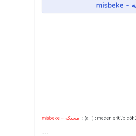
misbeke ~ مسبكه
::: (a. i.) : maden eritilip d
---