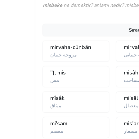
misbeke
ne demektir? anlamı nedir? misbek
Sıra
mirvaha-cünbân
mirva
جنبانی
مروحه جنبان
"); mis
misâh
مساحت
مس
mîsâk
mi'sâl
معصال
ميثاق
mi'sam
mis'ar
 مسعار
معصم