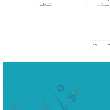
مسكی
مكينخانه
59
12