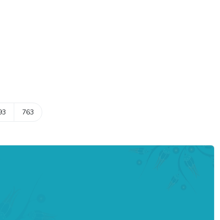
93
763