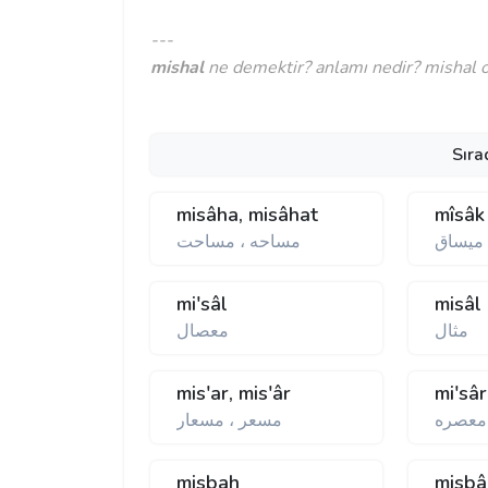
---
mishal
ne demektir? anlamı nedir? mishal os
Sıra
misâha, misâhat
mîsâk
ميساق
مساحه ، مساحت
mi'sâl
misâl
مثال
معصال
mis'ar, mis'âr
mi'sâr
 معصره
مسعر ، مسعار
misbah
misbâ