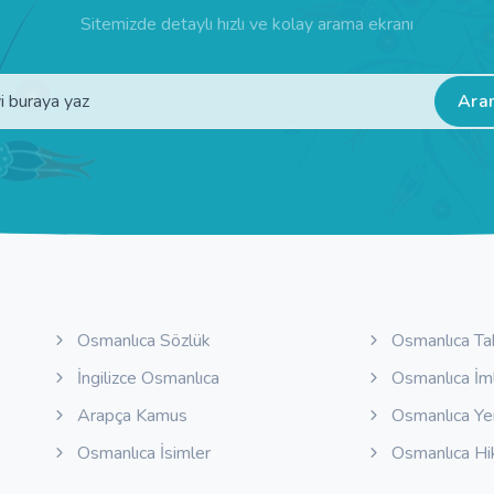
Sitemizde detaylı hızlı ve kolay arama ekranı
Ara
Osmanlıca Sözlük
Osmanlıca Ta
İngilizce Osmanlıca
Osmanlıca İm
Arapça Kamus
Osmanlıca Y
Osmanlıca İsimler
Osmanlıca Hi