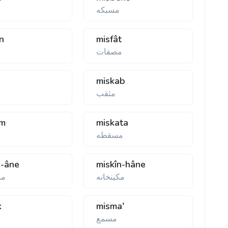
مسبكه
n
misfât
مصفات
miskab
مثقب
am
miskata
مسقطه
n-âne
miskîn-hâne
مكينخانه
مس
k
misma'
مسمع