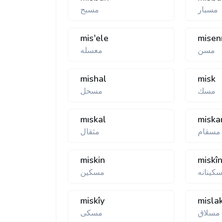
مسبار
مسبح
mis'ele
misen
مسن
معسله
mishal
misk
مسك
مسحل
mıskal
misk
مسقام
مثقال
miskin
miskî
كينانه
مسكين
miskîy
misla
مسلاق
مسكی