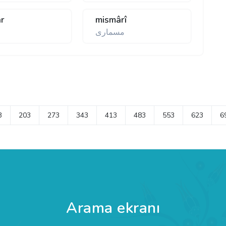
r
mismârî
مسماری
3
203
273
343
413
483
553
623
6
Arama ekranı