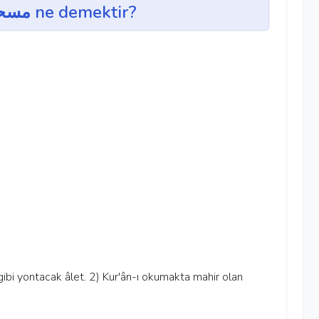
mishal ~ مسحل ne demektir?
ğe gibi yontacak âlet. 2) Kur'ân-ı okumakta mahir olan