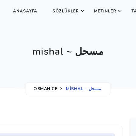
ANASAYFA
SÖZLÜKLER
METINLER
T
mishal ~ مسحل
OSMANICE
MISHAL ~ مسحل