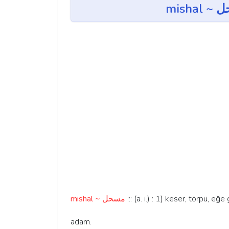
mishal ~ مسحل
::: (a. i.) : 1) keser, törpü, e
adam.