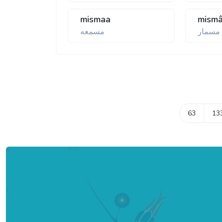
mismaa
mismâ
مسمار
مسمعه
63
13