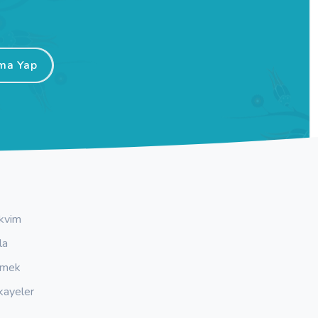
ma Yap
kvim
la
emek
kayeler