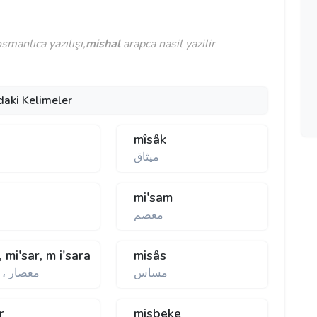
manlıca yazılışı,
mishal
arapca nasil yazilir
daki Kelimeler
mîsâk
ميثاق
mi'sam
معصم
, mi'sar, m i'sara
misâs
مساس
معصار ،
r
misbeke