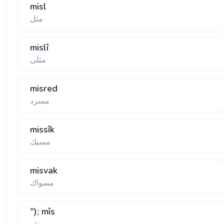
misl
مثل
mislî
مثلی
misred
مسرد
missîk
مسيك
misvak
مسواك
"); mîs