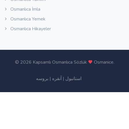
Osmanlıca İmla
Osmanlıca Yemek
Osmanlıca Hikayeler
©
2026 Kapsamlı Osmanlıca Sözlük
Osmanice
.
بروسه
|
آنقره
|
استانبول