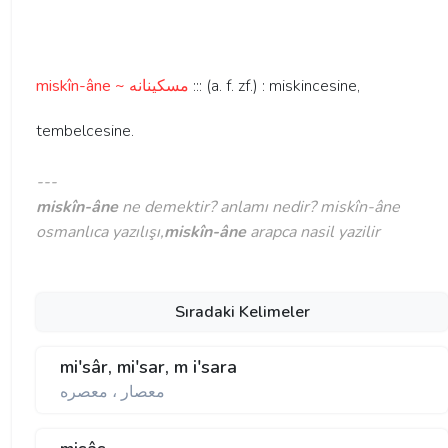
miskîn-âne ~ مسكينانه
::: (a. f. zf.) : miskincesine,
tembelcesine.
---
miskîn-âne
ne demektir? anlamı nedir? miskîn-âne
osmanlıca yazılışı,
miskîn-âne
arapca nasil yazilir
Sıradaki Kelimeler
mi'sâr, mi'sar, m i'sara
معصار ، معصره