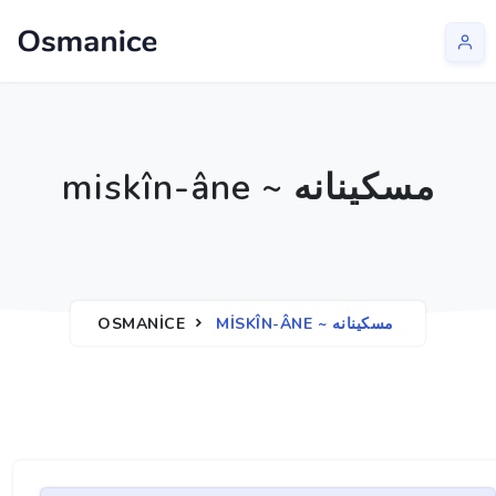
miskîn-âne ~ مسكينانه
OSMANICE
MISKÎN-ÂNE ~ مسكينانه