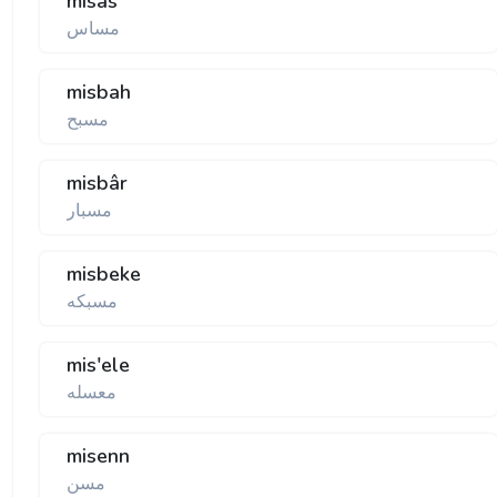
misâs
مساس
misbah
مسبح
misbâr
مسبار
misbeke
مسبكه
mis'ele
معسله
misenn
مسن