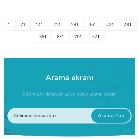
1
71
141
211
281
351
421
491
561
631
701
771
Arama ekranı
Sitemizde detaylı hızlı ve kolay arama ekranı
Arama Yap