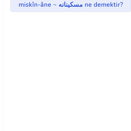
miskîn-âne ~ مسكينانه ne demektir?