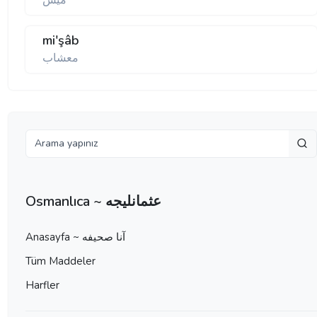
ميش
mi'şâb
معشاب
Osmanlıca ~ عثمانليجه
Anasayfa ~ آنا صحيفه
Tüm Maddeler
Harfler