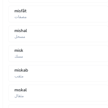
misfât
مصفات
mishal
مسحل
misk
مسك
miskab
مثقب
mıskal
مثقال