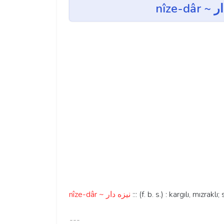
nîze-dâr ~ نيزه دار
::: (f. b. s.) : kargılı, mızraklı
---