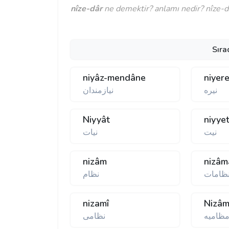
nîze-dâr
ne demektir? anlamı nedir? nîze-dâ
Sıra
niyâz-mendâne
niyer
نيره
نيازمندان
Niyyât
niyye
نيت
نيات
nizâm
nizâm
ظامات
نظام
nizamî
Nizâm
ظاميه
نظامی