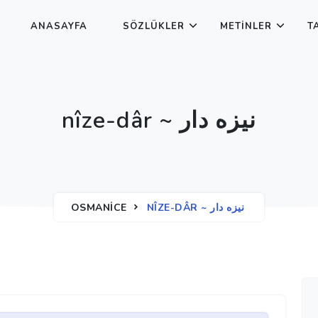
ANASAYFA
SÖZLÜKLER
METINLER
T
nîze-dâr ~ نيزه دار
OSMANICE
NÎZE-DÂR ~ نيزه دار