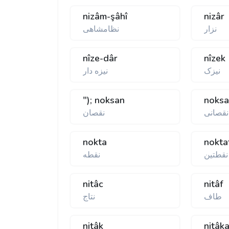
nizâm-şâhî
nizâr
نزار
نظامشاهی
nîze-dâr
nîzek
نيزک
نيزه دار
"); noksan
noksa
نقصانی
نقصان
nokta
nokta
نقطتين
نقطه
nitâc
nitâf
طاف
نتاج
nitâk
nitâk