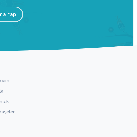
ma Yap
kvim
la
emek
kayeler