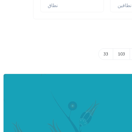
نطاقين
نطاق
33
103