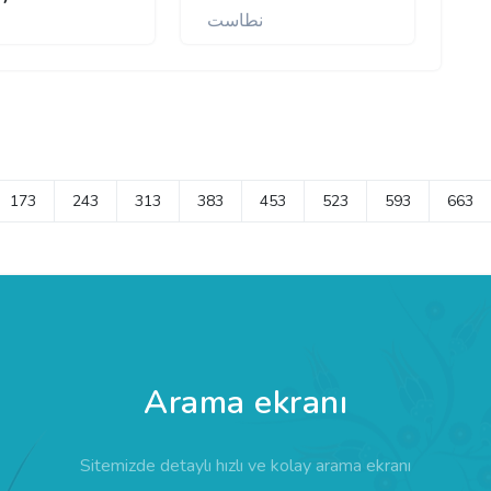
نطاست
173
243
313
383
453
523
593
663
Arama ekranı
Sitemizde detaylı hızlı ve kolay arama ekranı