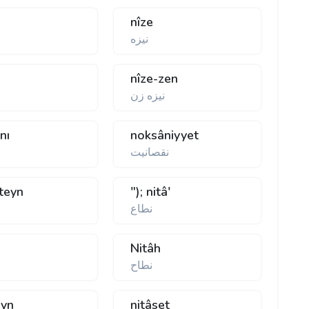
nîze
نيزه
nîze-zen
نيزه زن
nı
noksâniyyet
نقصانيت
teyn
"); nitâ'
نطاع
Nitâh
نطاح
ayn
nitâset