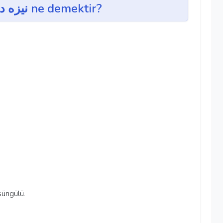
nîze-dâr ~ نيزه دار ne demektir?
; süngülü.