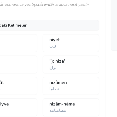
r osmanlıca yazılışı,
nîze-dâr
arapca nasil yazilir
daki Kelimeler
e
niyet
نيت
t
"); niza'
نزاع
ât
nizâmen
نظاما
ن
iyye
nizâm-nâme
مظامنامه
م