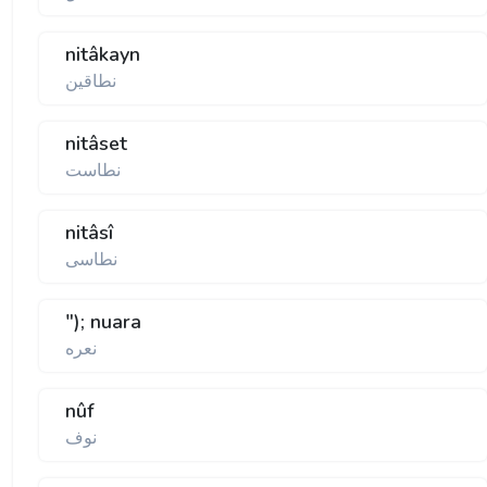
nitâkayn
نطاقين
nitâset
نطاست
nitâsî
نطاسی
"); nuara
نعره
nûf
نوف