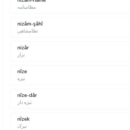
nizâm-nâme
مظامنامه
nizâm-şâhî
نظامشاهی
nizâr
نزار
nîze
نيزه
nîze-dâr
نيزه دار
nîzek
نيزک