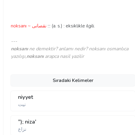
noksanı ~ نقصانی
::: (a. s.) : eksiklikle ilgili.
---
noksanı
ne demektir? anlamı nedir? noksanı osmanlıca
yazılışı,
noksanı
arapca nasil yazilir
Sıradaki Kelimeler
niyyet
نيت
"); niza'
نزاع