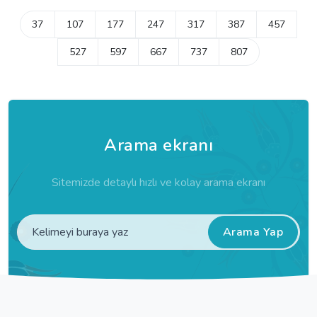
37
107
177
247
317
387
457
527
597
667
737
807
Arama ekranı
Sitemizde detaylı hızlı ve kolay arama ekranı
Arama Yap