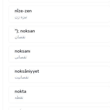
nîze-zen
نيزه زن
"); noksan
نقصان
noksanı
نقصانی
noksâniyyet
نقصانيت
nokta
نقطه