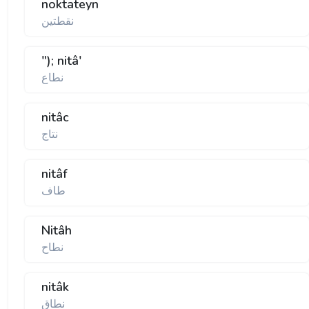
noktateyn
نقطتين
"); nitâ'
نطاع
nitâc
نتاج
nitâf
طاف
Nitâh
نطاح
nitâk
نطاق