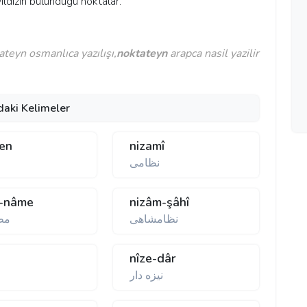
ki yıldızın bulunduğu noktalar.
teyn osmanlıca yazılışı,
noktateyn
arapca nasil yazilir
daki Kelimeler
en
nizamî
نظامی
m-nâme
nizâm-şâhî
نظامشاهی
مظ
nîze-dâr
نيزه دار