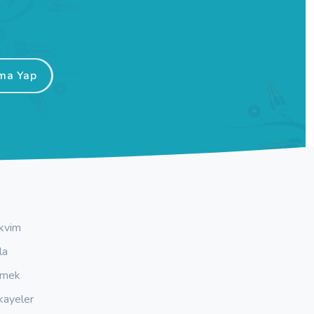
ma Yap
kvim
la
emek
kayeler