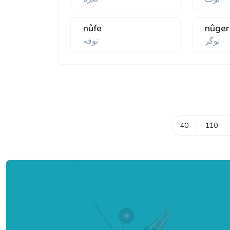
nûfe
nûger
نوگر
نوفه
40
110