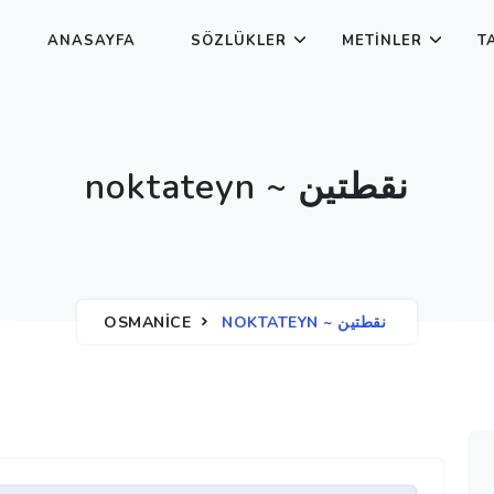
ANASAYFA
SÖZLÜKLER
METINLER
T
noktateyn ~ نقطتين
OSMANICE
NOKTATEYN ~ نقطتين