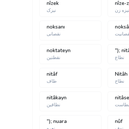
nîzek
nîze-
يزه زن
نيزک
noksanı
noksâ
قصانيت
نقصانی
noktateyn
"); nit
نطاع
نقطتين
nitâf
Nitâh
نطاح
طاف
nitâkayn
nitâs
طاست
نطاقين
"); nuara
nûf
نوف
نعره