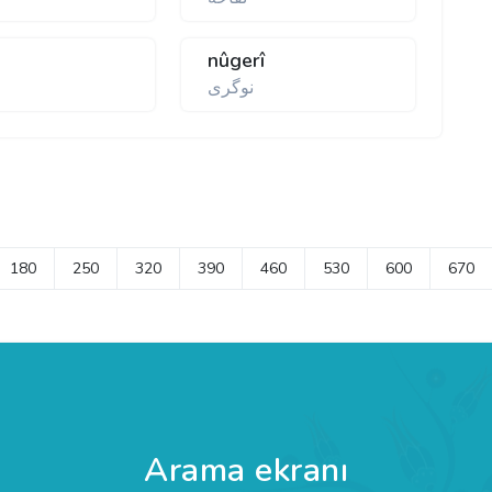
nûgerî
نوگری
180
250
320
390
460
530
600
670
Arama ekranı