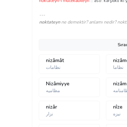
noktateyn-i mütekabileyn
::: astr. karşılıklı i
---
noktateyn
ne demektir? anlamı nedir? nokta
Sıra
nizâmât
nizâm
نظاما
نظامات
Nizâmiyye
nizâ
امنامه
مظاميه
nizâr
nîze
نيزه
نزار