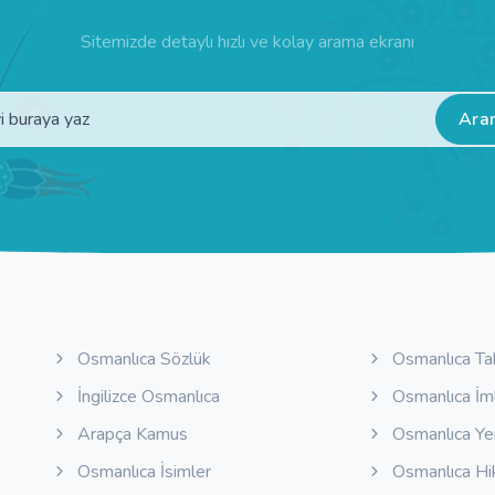
Sitemizde detaylı hızlı ve kolay arama ekranı
Ara
Osmanlıca Sözlük
Osmanlıca Ta
İngilizce Osmanlıca
Osmanlıca İm
Arapça Kamus
Osmanlıca Y
Osmanlıca İsimler
Osmanlıca Hi