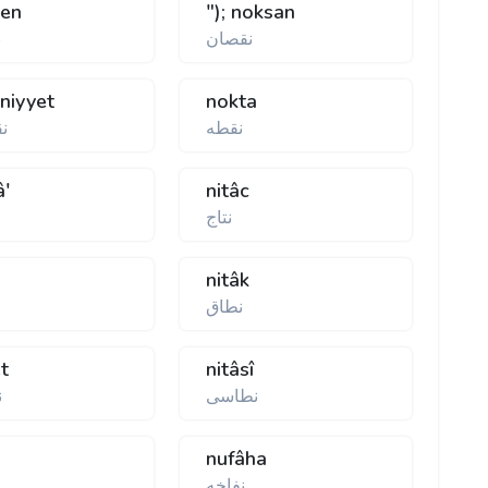
zen
"); noksan
نقصان
ن
niyyet
nokta
نقطه
ن
â'
nitâc
نتاج
nitâk
نطاق
et
nitâsî
نطاسی
ن
nufâha
نفاخه